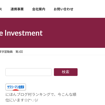
ス
連携事業
会社案内
お問い合わせ
nvestment
資学習動画 第3回
検索
にほんブログ村ランキングで、今こんな順
位にいます☆(*･.･)ﾉ