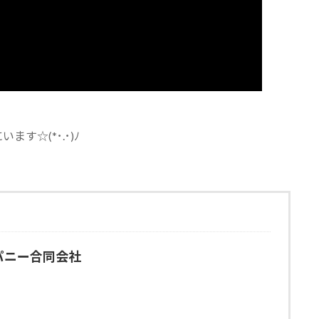
す☆(*･.･)ﾉ
パニー合同会社