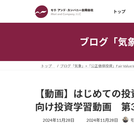
コ
ナ
ン
ビ
トップ
テ
ゲ
ン
ー
ツ
シ
ブログ「気象」×
へ
ョ
ス
ン
キ
に
ッ
移
トップ
ブログ「気象」×「公正価値投資」Fair Value Inv
プ
動
【動画】はじめての投資
向け投資学習動画 第
最
2024年11月28日
2024年11月28日
終
更