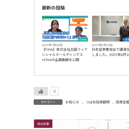
最新の投稿
FiNA
お
2025年7月28日
2025年6月24日
【FiNA】株式会社北國フィナ
日本証券業協会で講演
ンシャルホールディングス
しました。2025年6月1
×FiNAの企画動画を公開
0
お知らせ
、
つばめ投資顧問
、
投資全
カテゴリー
前の記事