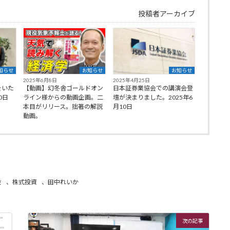
投稿者アーカイブ
知らせ
お知らせ
お知らせ
2025年6月8日
2025年4月25日
をいた
【動画】幻冬舎ゴールドオン
日本証券業協会での講演会登
0日
ライン様からの動画企画。二
壇が決まりました。2025年6
本目がリリース。拙著の解説
月10日
動画。
般
、
株式投資
、
田中れいか
次の記事