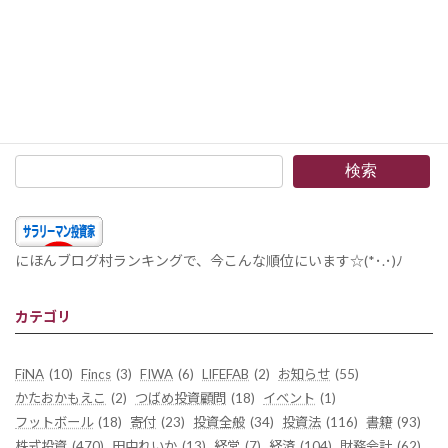
積立投資 2025年12月 –今月の重み付け積立投資額は36,372円。米国株はここ数ヶ月で高くなりました
2026年1月18日
検索
にほんブログ村ランキングで、今こんな順位にいます☆(*･.･)ﾉ
カテゴリ
FiNA
(10)
Fincs
(3)
FIWA
(6)
LIFEFAB
(2)
お知らせ
(55)
かたおかもえこ
(2)
つばめ投資顧問
(18)
イベント
(1)
フットボール
(18)
寄付
(23)
投資全般
(34)
投資法
(116)
書籍
(93)
株式投資
(470)
田中れいか
(13)
経営
(7)
経済
(104)
財務会計
(62)