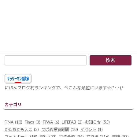
Jリーグの決算書のまとめがネットでは手に入り
ますので、小一時間かけてEXCELに纏めてみま
した。 と言うことで、7,8シーズンほどの情報
がJ1、J2（最後の方はJFLも2チーム）とありま
すので、これを元に名古屋グランパス […]
続きを読む
検索
にほんブログ村ランキングで、今こんな順位にいます☆(*･.･)ﾉ
カテゴリ
FiNA
(10)
Fincs
(3)
FIWA
(6)
LIFEFAB
(2)
お知らせ
(55)
かたおかもえこ
(2)
つばめ投資顧問
(18)
イベント
(1)
フットボール
(18)
寄付
(23)
投資全般
(34)
投資法
(116)
書籍
(93)