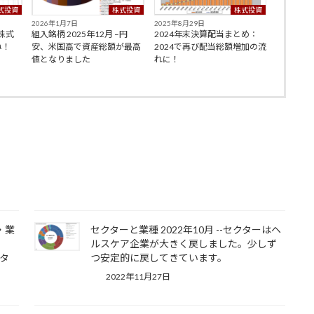
式投資
株式投資
株式投資
2026年1月7日
2025年8月29日
–株式
組入銘柄 2025年12月 –円
2024年末決算配当まとめ：
ね！
安、米国高で資産総額が最高
2024で再び配当総額増加の流
値となりました
れに！
・業
セクターと業種 2022年10月 --セクターはヘ
せ
ルスケア企業が大きく戻しました。少しず
タ
つ安定的に戻してきています。
2022年11月27日