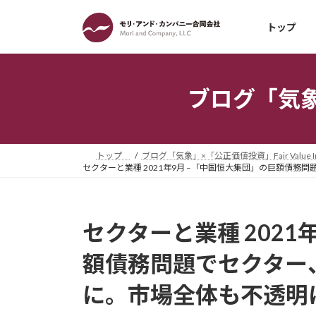
コ
ナ
ン
ビ
トップ
テ
ゲ
ン
ー
ツ
シ
ブログ「気象」×
へ
ョ
ス
ン
キ
に
ッ
移
トップ
ブログ「気象」×「公正価値投資」Fair Value Inv
プ
動
セクターと業種 2021年9月 –「中国恒大集団」の巨額債
セクターと業種 2021
額債務問題でセクター
に。市場全体も不透明