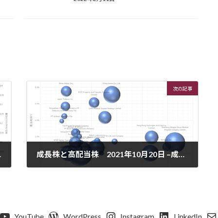
次の記事
。久々に割安方向に。
成長株と高配当株 2021年10月20日 –成長株で何倍にもなっていた企業はやや下げました。これからの投資行動でリターンの効率も変わります。
2021年10月23日
YouTube
WordPress
Instagram
LinkedIn