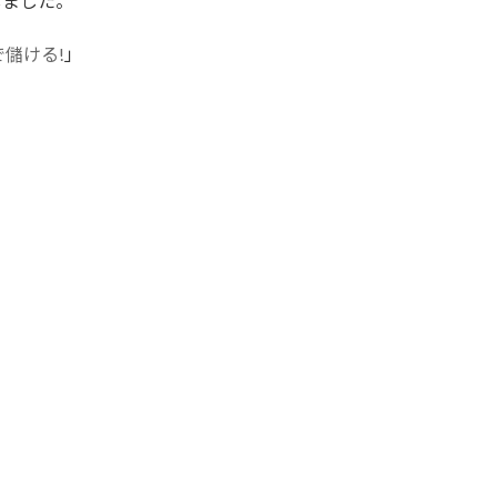
しました。
儲ける!
」