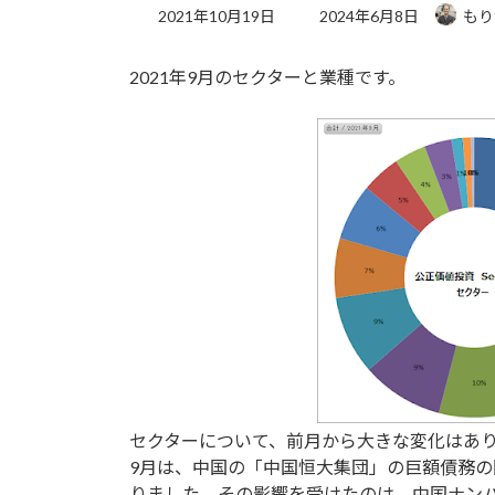
最
2021年10月19日
2024年6月8日
もり
終
更
2021年9月のセクターと業種です。
新
日
時
:
セクターについて、前月から大きな変化はあ
9月は、中国の「中国恒大集団」の巨額債務
りました。その影響を受けたのは、中国ナン