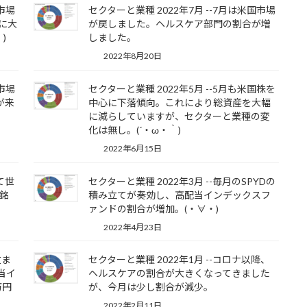
国市場
セクターと業種 2022年7月 --7月は米国市場
に大
が戻しました。ヘルスケア部門の割合が増
)
しました。
2022年8月20日
国市場
セクターと業種 2022年5月 --5月も米国株を
が来
中心に下落傾向。これにより総資産を大幅
に減らしていますが、セクターと業種の変
化は無し。(´・ω・｀)
2022年6月15日
て世
セクターと業種 2022年3月 --毎月のSPYDの
銘
積み立てが奏効し、高配当インデックスフ
ァンドの割合が増加。(・∀・)
2022年4月23日
位ま
セクターと業種 2022年1月 --コロナ以降、
当イ
ヘルスケアの割合が大きくなってきました
万円
が、今月は少し割合が減少。
2022年2月11日