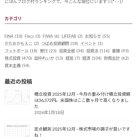
にほんブログ村ランキングで、今こんな順位にいます☆(*･.･)ﾉ
カテゴリ
FiNA
(10)
Fincs
(3)
FIWA
(6)
LIFEFAB
(2)
お知らせ
(55)
かたおかもえこ
(2)
つばめ投資顧問
(18)
イベント
(1)
フットボール
(18)
寄付
(23)
投資全般
(34)
投資法
(116)
書籍
(93)
株式投資
(470)
田中れいか
(13)
経営
(7)
経済
(104)
財務会計
(62)
資本主義
(54)
最近の投稿
積立投資 2025年12月 –今月の重み付け積立投資額
は36,372円。米国株はここ数ヶ月で高くなりまし
た
2026年1月18日
定点観測 2025年12月 –株式市場の調子が良いです
ね！