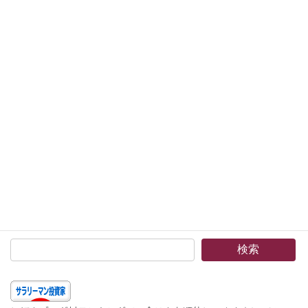
セクターと業種 2021年1月 –ヘルスケア
株式投資
セクター、医療機器業種がトップを占め
ました。多くの成長企業を抱えていると
ころが強いですね。ヽ(^o^)丿
2021年2月9日
2021年1月のマイポートフォリオの組入銘柄
の、セクターと業種です。 今年から企業の分類
に従って、持ち株のセクターと業種の切り口で
グラフ化してみます。 セクターは、ヘルスケア
が一番となりました。 ここのところのコロナ禍
で […]
続きを読む
検索