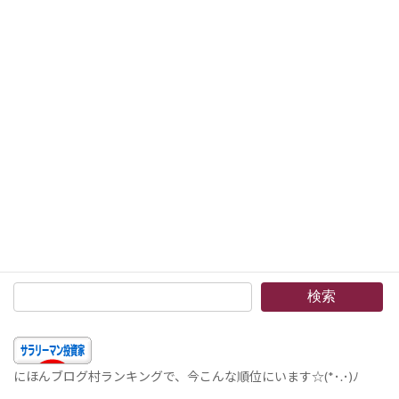
米国プラットフォーム企業：AWS、Meta、Salesforce、Adobe、IntelのSWOT分析と成長戦略
2024年7月24日
次の記事
バフェット指標と米国株の割高性について
2024年7月27日
検索
にほんブログ村ランキングで、今こんな順位にいます☆(*･.･)ﾉ