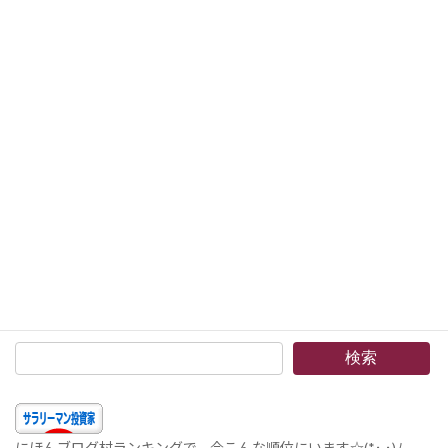
The Procter & Gamble Company (PG)3 配当が出ました –連続増配のエクセレント企業。消費財の安定企業です
2016年5月28日
次の記事
組入銘柄 2016年5月 –すこし中国株式を売却しています。理由は、中国株リスクと住宅ローンリスクの低減です
2016年6月3日
検索
にほんブログ村ランキングで、今こんな順位にいます☆(*･.･)ﾉ