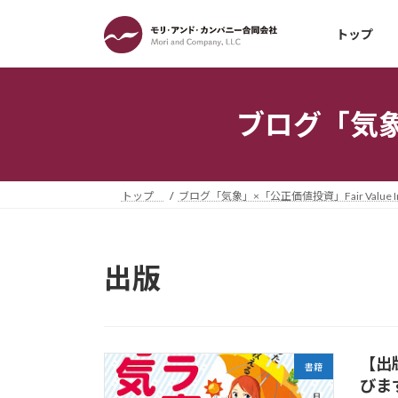
コ
ナ
ン
ビ
トップ
テ
ゲ
ン
ー
ツ
シ
ブログ「気象」×
へ
ョ
ス
ン
キ
に
ッ
移
トップ
ブログ「気象」×「公正価値投資」Fair Value Inv
プ
動
出版
【出
書籍
びま