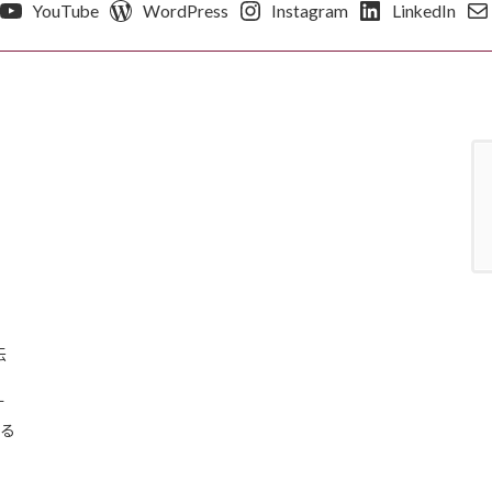
YouTube
WordPress
Instagram
LinkedIn
伝
す
える