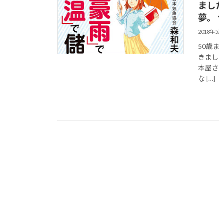
まし
夢。ヽ
2018年
50歳
きまし
本屋さ
な […]