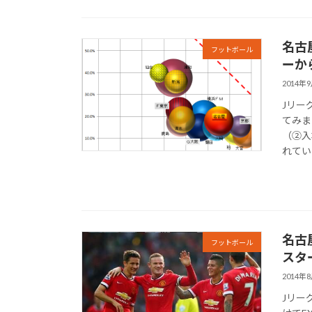
名古
フットボール
ーか
2014年
Jリー
てみま
（②入
れていま
名古
フットボール
スタ
2014年
Jリー