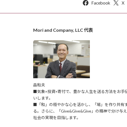
り
Facebook
X
Mori and Company, LLC 代表
森和夫
■気象×投資×寄付で、豊かな人生を送る方法をお手
いします。
■「和」の穏やかな心を活かし、「場」を作り共有
る。さらに、「Give&Give&Give」の精神で分け与
社会の実現を目指します。