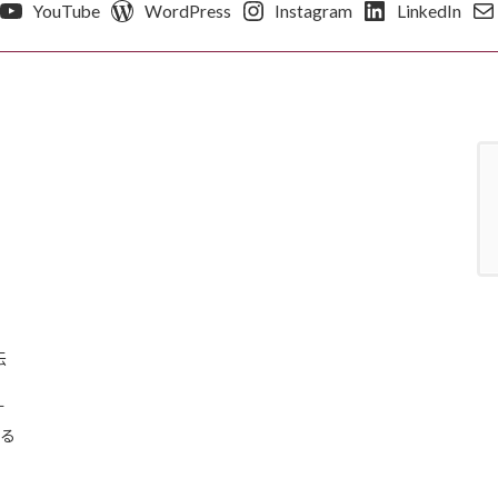
YouTube
WordPress
Instagram
LinkedIn
伝
す
える