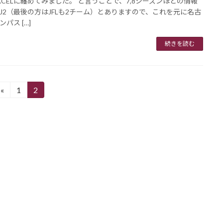
XCELに纏めてみました。 と言うことで、7,8シーズンほどの情報
、J2（最後の方はJFLも2チーム）とありますので、これを元に名古
パス […]
続きを読む
«
1
2
固
固
定
定
ペ
ペ
ー
ー
ジ
ジ