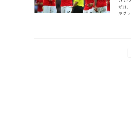
けてE
がJ1
屋グラン
投
稿
の
ペ
ー
ジ
送