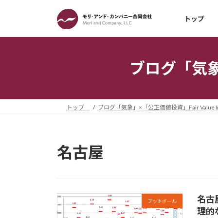
コ
ナ
ン
ビ
トップ
テ
ゲ
ン
ー
ツ
シ
ブログ「気象」×
へ
ョ
ス
ン
キ
に
ッ
移
トップ
ブログ「気象」×「公正価値投資」Fair Value Inv
プ
動
名古屋
名古
フットボール
理的