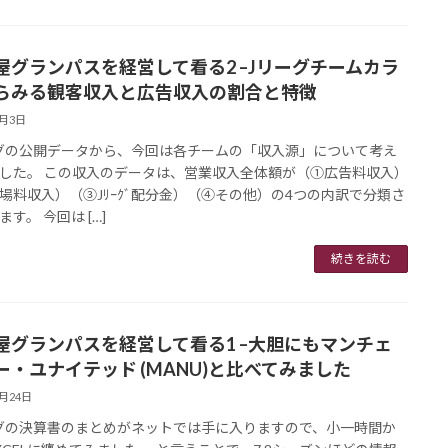
屋グランパスを経営して看る2 –Jリーグチームカラ
らみる観客収入と広告収入の割合と特徴
9月3日
グの公開データから、今回は各チームの「収入源」について考え
した。 この収入のデータは、営業収入全体額が（①広告料収入）
場料収入）（③Jﾘｰｸﾞ配分金）（④その他）の4つの内訳で分類さ
す。 今回は […]
続きを読む
屋グランパスを経営して看る1 –大胆にもマンチェ
ー・ユナイテッド (MANU)と比べてみました
8月24日
グの決算書のまとめがネットでは手に入りますので、小一時間か