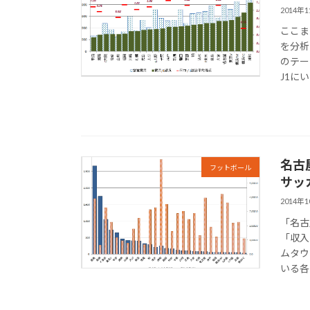
2014年
ここま
を分析
のテー
J1にい
名古
フットボール
サッ
2014年
「名古
「収入
ムタウ
いる各チ