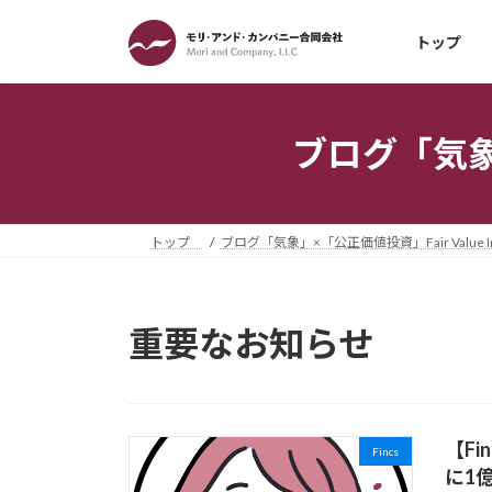
コ
ナ
ン
ビ
トップ
テ
ゲ
ン
ー
ツ
シ
ブログ「気象」×
へ
ョ
ス
ン
キ
に
ッ
移
トップ
ブログ「気象」×「公正価値投資」Fair Value Inv
プ
動
重要なお知らせ
【F
Fincs
に1