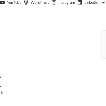
YouTube
WordPress
Instagram
LinkedIn
伝
す
える