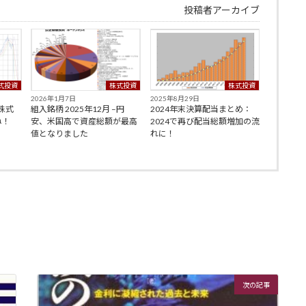
投稿者アーカイブ
式投資
株式投資
株式投資
2026年1月7日
2025年8月29日
–株式
組入銘柄 2025年12月 –円
2024年末決算配当まとめ：
ね！
安、米国高で資産総額が最高
2024で再び配当総額増加の流
値となりました
れに！
次の記事