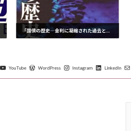
「国債の歴史―金利に凝縮された過去と未来」再読 –400年に渡る国債の歴史から読み取る日本の現状
2015年1月11日
YouTube
WordPress
Instagram
LinkedIn