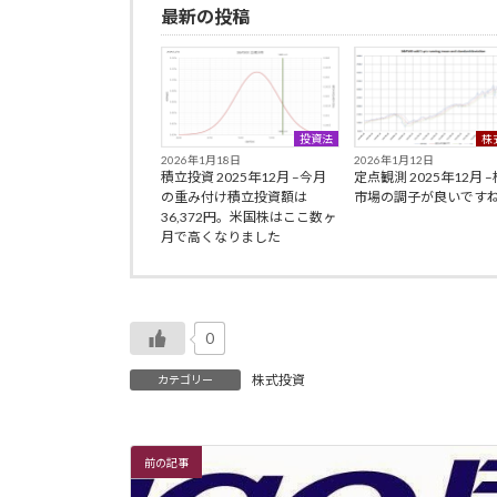
最新の投稿
投資法
株
2026年1月18日
2026年1月12日
積立投資 2025年12月 –今月
定点観測 2025年12月 
の重み付け積立投資額は
市場の調子が良いです
36,372円。米国株はここ数ヶ
月で高くなりました
0
株式投資
カテゴリー
前の記事