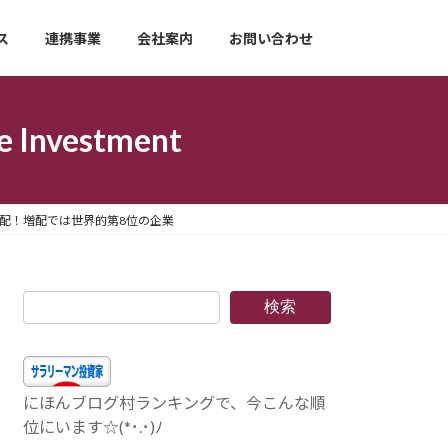
ス
連携事業
会社案内
お問い合わせ
nvestment
2年間連続増配！増配では世界的第8位の企業
検索
にほんブログ村ランキングで、今こんな順
位にいます☆(*･.･)ﾉ