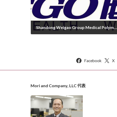
Shandong Weigao Group Medical Polymer Co., Limited (1066.HK)2 配当が出ました –中国市場で医療機器を扱う成長企業。山東威高集団医用高分子製品
2015年1月4日
Facebook
X
Mori and Company, LLC 代表