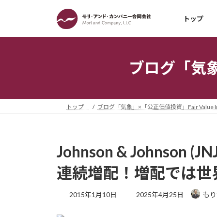
コ
ナ
ン
ビ
トップ
テ
ゲ
ン
ー
ツ
シ
ブログ「気象」×
へ
ョ
ス
ン
キ
に
ッ
移
トップ
ブログ「気象」×「公正価値投資」Fair Value Inv
プ
動
Johnson & Johnson
連続増配！増配では世
最
2015年1月10日
2025年4月25日
もり
終
更