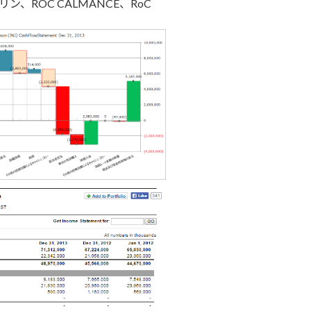
ン、ROC CALMANCE、RoC