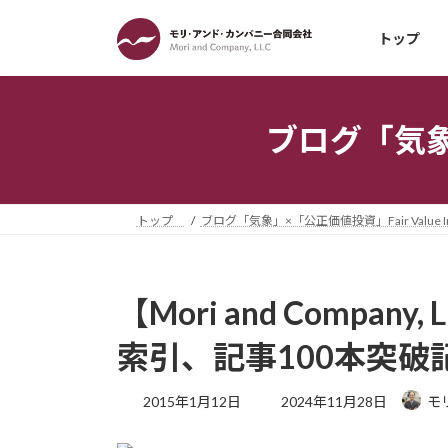
コ
ナ
ン
ビ
トップ
テ
ゲ
ン
ー
ツ
シ
ブログ「気象」×
へ
ョ
ス
ン
キ
に
ッ
移
トップ
ブログ「気象」×「公正価値投資」Fair Value Inv
プ
動
【Mori and Compa
索引、記事100本突破記
最
2015年1月12日
2024年11月28日
モ
終
更