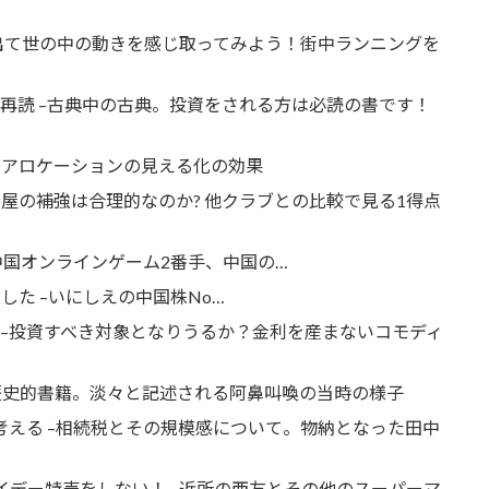
に出て世の中の動きを感じ取ってみよう！街中ランニングを
再読 –古典中の古典。投資をされる方は必読の書です！
トアロケーションの見える化の効果
古屋の補強は合理的なのか? 他クラブとの比較で見る1得点
出ました –中国オンラインゲーム2番手、中国の…
 配当が出ました –いにしえの中国株No…
 –投資すべき対象となりうるか？金利を産まないコモディ
日の歴史的書籍。淡々と記述される阿鼻叫喚の当時の様子
考える –相続税とその規模感について。物納となった田中
イデー特売をしない！ –近所の西友とその他のスーパーマ