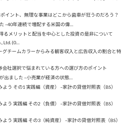
つのポイント、無理な事業はどこから歯車が狂うのだろう？
当が出ました –40年連続で増配する米国の偉…
得を得るメリットと配当を中心とした投資の是非について
, Ltd. (0…
リーグチームカラーからみる観客収入と広告収入の割合と特
証券会社選択で悩まれている方への選び方のポイント
SS) 配当が出ました –小売業が経済の状態…
よう その1 実践編（資産） –家計の貸借対照表（BS）
よう 実践編 その2（負債） –家計の貸借対照表（BS）
よう 実践編 その3（純資産） –家計の貸借対照表（BS）