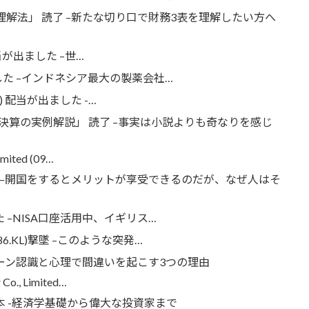
理解法」 読了 –新たな切り口で財務3表を理解したい方へ
HK) 配当が出ました –世…
 配当が出ました –インドネシア最大の製薬会社…
37.HK) 配当が出ました -…
算の実例解説」 読了 –事実は小説よりも奇なりを感じ
imited (09…
 –開国をするとメリットが享受できるのだが、なぜ人はそ
が出ました –NISA口座活用中、イギリス…
(3786.KL)撃墜 –このような突発…
ーン認識と心理で間違いを起こす3つの理由
Co., Limited…
本 -経済学基礎から偉大な投資家まで