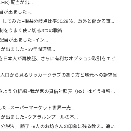
(2328.HK) 配当が出…
.HK) 配当が出ました –…
」してみた –損益分岐点比率50.28％、意外と儲かる事…
税制をうまく使い切る3つの戦術
DF.JK) 配当が出ました –イン…
PG) 配当が出ました –59年間連続…
説を日本人が再検証、さらに有利なオプション取引をエビ
都市人口から見るサッカークラブのあり方と地元への訴求具
みよう 分析編 –我が家の貸借対照表（BS）はどう推移し
 配当がでました –スーパーマーケット世界一売…
ティア 配当が出ました –クアラルンプールの不…
1分説法」 読了 –6人のお坊さんの印象に残る教え。追い