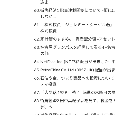
込ま…
街角経済1 記事連載開始について –街
しなが…
「株式投資 ジェレミー・シーゲル著」 
株式投資…
家計簿のすすめ6 資産配分編 –アセッ
名古屋グランパスを経営して看る4 –名
の価…
NetEase, Inc. (NTES)2 配当が
PetroChina Co. Ltd. (0857.HK)
石油や金、つまり商品への投資について
ティ投資…
「大暴落 1929」 読了 –暗黒の木曜
街角経済2 田中真紀子邸を見て、税金を
邸、今…
街角経済3 ウォルマートがブラックフラ