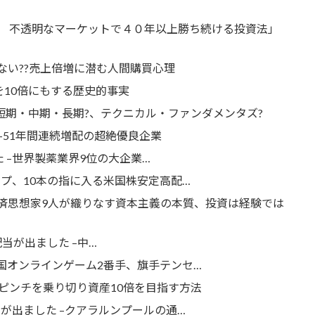
 不透明なマーケットで４０年以上勝ち続ける投資法」
、ない??売上倍増に潜む人間購買心理
を10倍にもする歴史的事実
短期・中期・長期?、テクニカル・ファンダメンタズ?
がでました –51年間連続増配の超絶優良企業
配当が出ました –世界製薬業界9位の大企業…
ルトリアグループ、10本の指に入る米国株安定高配…
経済思想家9人が織りなす資本主義の本質、投資は経験では
6.HK) 配当が出ました –中…
ました –中国オンラインゲーム2番手、旗手テンセ…
–ピンチを乗り切り資産10倍を目指す方法
KL) 配当が出ました –クアラルンプールの通…