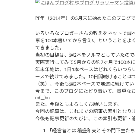
新
日
時
昨年（2014年）の5月末に始めたこのブログ
:
いろいろなブロガーさんの教えをネットで調
事を100本書いてから言え!、ということをよ
てきました。
当初の目標は、週2本をノルマとしていたので年
実際実行してみて5月からの約7ヶ月で100
年末年始は、1日1本ペースはどれくらいつら
ースで続けてみました。10日間続けることは
（笑）、今後も週2本ペースで地道に続けてい
今まで、このブログにたどり着いて、貴重な
m(__)m
また、今後ともよろしくお願いします。
今回の記事は、これまでの記事の索引となり
今後も記事更新のたびに、この索引も更新・
「経営者とは 稲盛和夫とその門下生たち