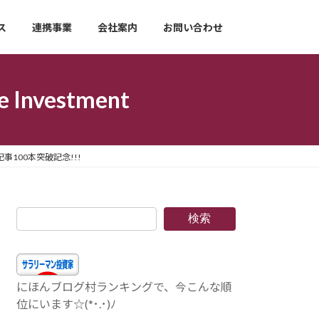
ス
連携事業
会社案内
お問い合わせ
nvestment
、記事100本突破記念!!!
検索
にほんブログ村ランキングで、今こんな順
位にいます☆(*･.･)ﾉ