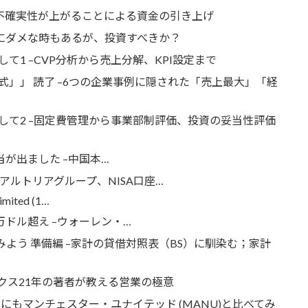
の不確実性が上がることによる資金の引き上げ
的にダメな時もあるが、投資すべきか？
1 –CVP分析から売上分解、KPI設定まで
」」 読了 –6つの企業事例に隠された「売上最大」「経
して2 –固定費管理から事業部制評価、投資の妥当性評価
.HK) 配当が出ました –中国本…
出ました –アルトリアグループ、NISA口座…
Limited (1…
) 初の20万ドル超え –ウォーレン・…
みよう 準備編 –家計の貸借対照表（BS）に馴染む；家計
ックス21年の著者が教える営業の極意
にもマンチェスター・ユナイテッド (MANU)と比べてみ