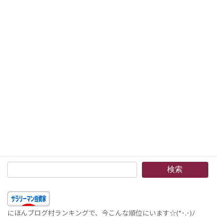
2016年の配当収入まとめ –配当収入はやや減少。住宅ローン完済のために中国株式を多々売却した前年と変わらず。^_^
2017年9月9日
次の記事
China Vanke Co. Ltd.(2202.HK)4 配当が出ました –中国ナンバーワン不動産ディベロッパー。今回はキャッシュの使い方と損益分岐点を見てみましょう！ヽ(^o^)丿
2017年9月15日
検索
にほんブログ村ランキングで、今こんな順位にいます☆(*･.･)ﾉ