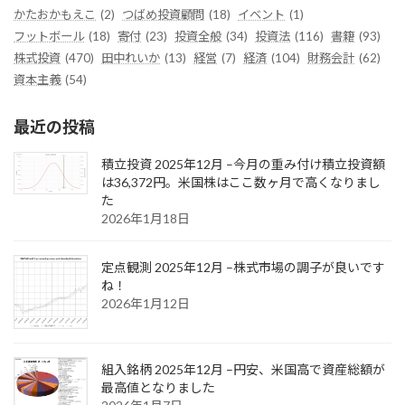
かたおかもえこ
(2)
つばめ投資顧問
(18)
イベント
(1)
フットボール
(18)
寄付
(23)
投資全般
(34)
投資法
(116)
書籍
(93)
株式投資
(470)
田中れいか
(13)
経営
(7)
経済
(104)
財務会計
(62)
資本主義
(54)
最近の投稿
積立投資 2025年12月 –今月の重み付け積立投資額
は36,372円。米国株はここ数ヶ月で高くなりまし
た
2026年1月18日
定点観測 2025年12月 –株式市場の調子が良いです
ね！
2026年1月12日
組入銘柄 2025年12月 –円安、米国高で資産総額が
最高値となりました