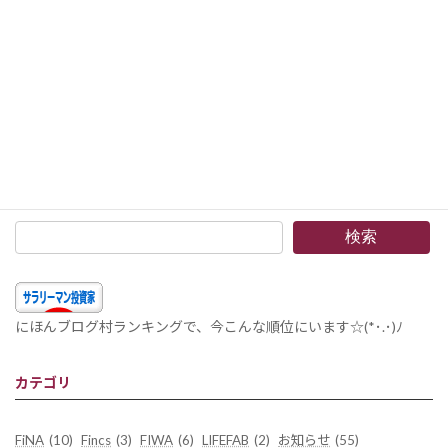
組入銘柄 2018年5月 –前月よりやや株価を上げたニューヨーク市場。こんな状況ですので、株式の購入は重み付け積立投資のみでした。
2018年6月3日
検索
にほんブログ村ランキングで、今こんな順位にいます☆(*･.･)ﾉ
カテゴリ
FiNA
(10)
Fincs
(3)
FIWA
(6)
LIFEFAB
(2)
お知らせ
(55)