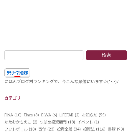
住宅ローンの「繰上返済」と「投資」を合わせた戦略を取ってみる –リスクを意識した投資と返済のバランス良い関係
2016年7月9日
検索
にほんブログ村ランキングで、今こんな順位にいます☆(*･.･)ﾉ
カテゴリ
FiNA
(10)
Fincs
(3)
FIWA
(6)
LIFEFAB
(2)
お知らせ
(55)
かたおかもえこ
(2)
つばめ投資顧問
(18)
イベント
(1)
フットボール
(18)
寄付
(23)
投資全般
(34)
投資法
(116)
書籍
(93)