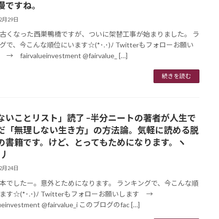
慢ですね。
12月29日
古くなった西巣鴨橋ですが、ついに架替工事が始まりました。 ラ
グで、今こんな順位にいます☆(*･.･)ﾉ Twitterもフォローお願い
 fairvalueinvestment @fairvalue_ […]
続きを読む
ないことリスト」読了 –半分ニートの著者が人生で
だ「無理しない生き方」の方法論。気軽に読める脱
の書籍です。けど、とってもためになります。ヽ
)丿
12月24日
本でしたー。意外とためになります。 ランキングで、今こんな順
ます☆(*･.･)ﾉ Twitterもフォローお願いします →
lueinvestment @fairvalue_i このブログのfac […]