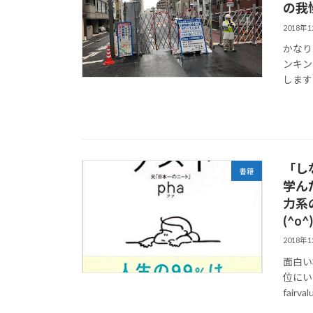
の我
2018年
かなり
ンキン
します →
「し
書籍
学ん
力系
(^o^
2018年
面白い
位にい
fairva