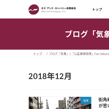
コ
ナ
ン
ビ
トップ
テ
ゲ
ン
ー
ツ
シ
ブログ「気象」×
へ
ョ
ス
ン
キ
に
ッ
移
トップ
ブログ「気象」×「公正価値投資」Fair Value Inv
プ
動
2018年12月
街角
経済
が思