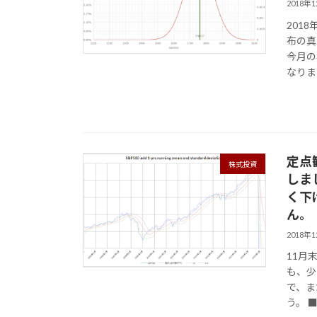
2018年
201
布の真
今月の
なりまし
定点
株式投資
しま
く下
ん。
2018年
11月
も、少
で、ま
う。 ■S