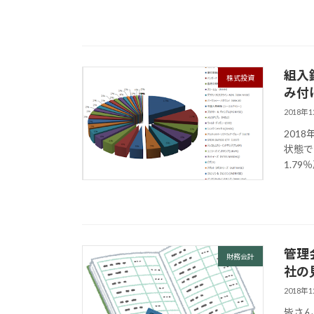
組入
株式投資
み付
2018年
201
状態で
1.7
管理
財務会計
社の
2018年
皆さん