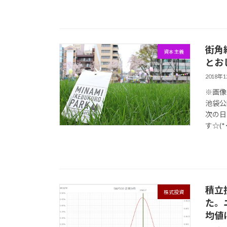
街角
資本主義
とお
2018年
※画像
池袋公
次の日
す☆(*･.
積立投
株式投資
た。
均値