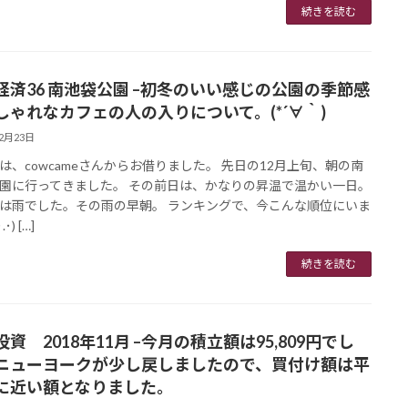
続きを読む
経済36 南池袋公園 –初冬のいい感じの公園の季節感
しゃれなカフェの人の入りについて。(*´∀｀)
12月23日
は、cowcameさんからお借りました。 先日の12月上旬、朝の南
園に行ってきました。 その前日は、かなりの昇温で温かい一日。
は雨でした。その雨の早朝。 ランキングで、今こんな順位にいま
･) […]
続きを読む
資 2018年11月 –今月の積立額は95,809円でし
ニューヨークが少し戻しましたので、買付け額は平
に近い額となりました。