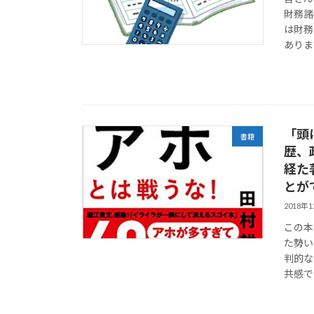
財務諸
は財務
ありま
「頭
書籍
歴、
経た
とがで
2018年
この本
た勢い
判的な
共感でき