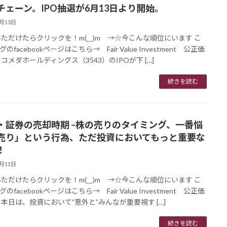
チェーン。IPO抽選が6月13日より開始。
6月13日
ただけたらクリックを！m(__)m →☆今こんな順位にいます こ
のfacebookページはこちら→ Fair Value Investment 公正価
 コメダホールディングス（3543）のIPOが下 […]
続きを読む
・証券の売却時期 –株の売りのタイミング、一番悩
売り」という行為、ただ投資においてもっと重要な
！
6月11日
ただけたらクリックを！m(__)m →☆今こんな順位にいます こ
のfacebookページはこちら→ Fair Value Investment 公正価
 本日は、投資において”意外と”みんなが重要視す […]
続きを読む