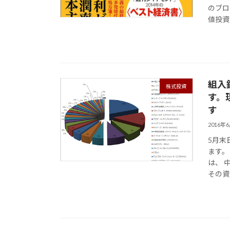
のブログ
値投資
組入
株式投資
す。
す
2016年
5月末
ます。
は、 
その資