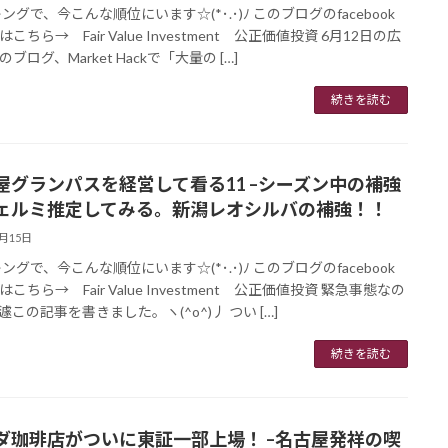
ングで、今こんな順位にいます☆(*･.･)ﾉ このブログのfacebook
こちら→ Fair Value Investment 公正価値投資 6月12日の広
ブログ、Market Hackで「大量の […]
続きを読む
屋グランパスを経営して看る11 –シーズン中の補強
ェルミ推定してみる。新潟レオシルバの補強！！
6月15日
ングで、今こんな順位にいます☆(*･.･)ﾉ このブログのfacebook
こちら→ Fair Value Investment 公正価値投資 緊急事態なの
遽この記事を書きました。ヽ(^o^)丿 つい […]
続きを読む
ダ珈琲店がついに東証一部上場！ –名古屋発祥の喫