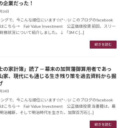
の企業だった！
6月26日
ングで、今こんな順位にいます☆(*･.･)ﾉ このブログのfacebook
こちら→ Fair Value Investment 公正価値投資 前回、スリー
財務状況について紹介しました。↓ 「3M C […]
続きを読む
士の家計簿」読了 — 幕末の加賀藩御算用者であっ
山家、現代にも通じる生き残り策を過去資料から掘
げ
6月24日
ングで、今こんな順位にいます☆(*･.･)ﾉ このブログのfacebook
こちら→ Fair Value Investment 公正価値投資 当書籍は、幕
明治維新、そして明治時代を生きた、加賀百万石 […]
続きを読む