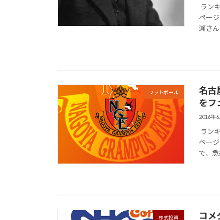
ランキ
ページは
瀬さんの
名古
フットボール
をフ
2016年
ランキ
ページは
で、急
コメ
株式投資