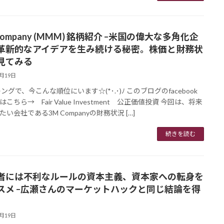
Company (MMM) 銘柄紹介 –米国の偉大な多角化企
革新的なアイデアを生み続ける秘密。株価と財務状
見てみる
6月19日
ングで、今こんな順位にいます☆(*･.･)ﾉ このブログのfacebook
こちら→ Fair Value Investment 公正価値投資 今回は、将来
い会社である3M Companyの財務状況 […]
続きを読む
者には不利なルールの資本主義、資本家への転身を
スメ –広瀬さんのマーケットハックと同じ結論を得
6月19日