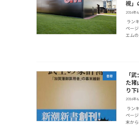
視」
2016年
ランキ
ページは
エムの
「武
書籍
た猪
り下
2016年
ランキ
ページは
末から