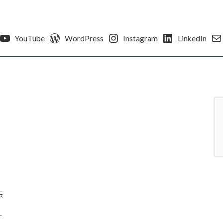
YouTube
WordPress
Instagram
LinkedIn
伝
す