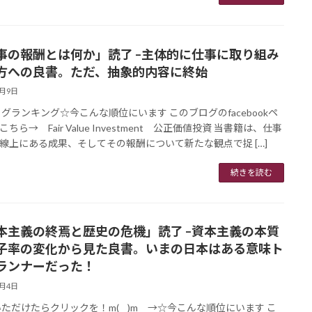
事の報酬とは何か」読了 –主体的に仕事に取り組み
方への良書。ただ、抽象的内容に終始
6月9日
グランキング☆今こんな順位にいます このブログのfacebookペ
ちら→ Fair Value Investment 公正価値投資 当書籍は、仕事
線上にある成果、そしてその報酬について新たな観点で捉 […]
続きを読む
本主義の終焉と歴史の危機」読了 –資本主義の本質
子率の変化から見た良書。いまの日本はある意味ト
ランナーだった！
6月4日
ただけたらクリックを！m(__)m →☆今こんな順位にいます こ