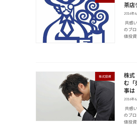
茶店
2016年
共感い
のブログ
値投資
株式
株式投資
む「
事は
2016年
共感い
のブログ
値投資