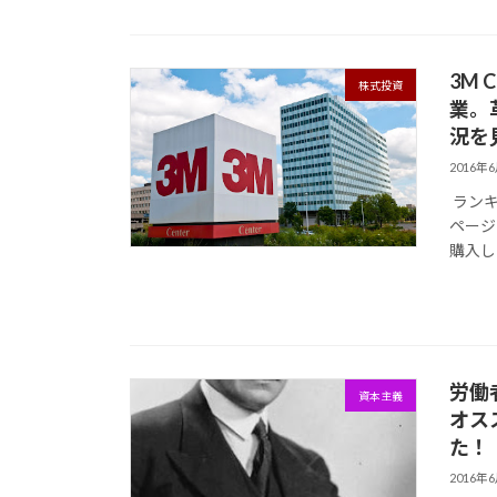
3M 
株式投資
業。
況を
2016年
ランキ
ページは
購入した
労働
資本主義
オス
た！
2016年