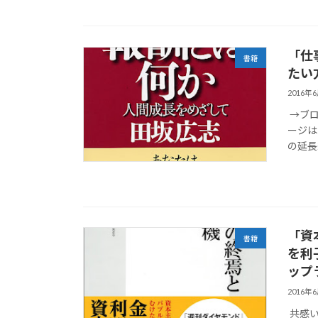
「仕
書籍
たい
2016年
→ブロ
ージはこ
の延長
「資
書籍
を利
ップ
2016年
共感い