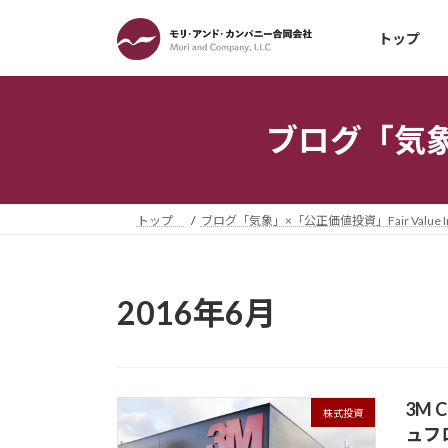
コ
ナ
ン
ビ
トップ
テ
ゲ
ン
ー
ツ
シ
ブログ「気象」×
へ
ョ
ス
ン
キ
に
ッ
移
トップ
ブログ「気象」×「公正価値投資」Fair Value Inv
プ
動
2016年6月
3M 
株式投資
ュフ