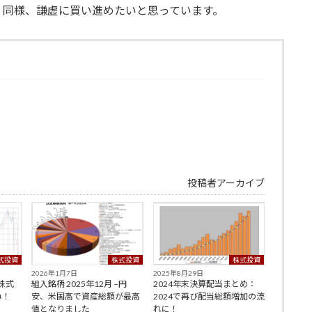
、同様、謙虚に買い進めたいと思っています。
投稿者アーカイブ
式投資
株式投資
株式投資
2026年1月7日
2025年8月29日
–株式
組入銘柄 2025年12月 –円
2024年末決算配当まとめ：
ね！
安、米国高で資産総額が最高
2024で再び配当総額増加の流
値となりました
れに！