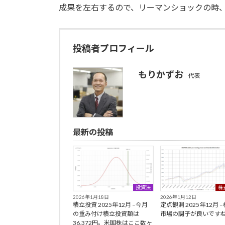
成果を左右するので、リーマンショックの時
投稿者プロフィール
もりかずお
代表
最新の投稿
投資法
株
2026年1月18日
2026年1月12日
積立投資 2025年12月 –今月
定点観測 2025年12月 
の重み付け積立投資額は
市場の調子が良いです
36,372円。米国株はここ数ヶ