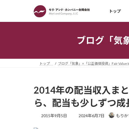
コ
ナ
ン
ビ
トップ
テ
ゲ
ン
ー
ツ
シ
ブログ「気象」×
へ
ョ
ス
ン
キ
に
ッ
移
トップ
ブログ「気象」×「公正価値投資」Fair Value Inv
プ
動
2014年の配当収入まと
ら、配当も少しずつ成
最
2015年9月5日
2024年6月7日
もりか
終
更