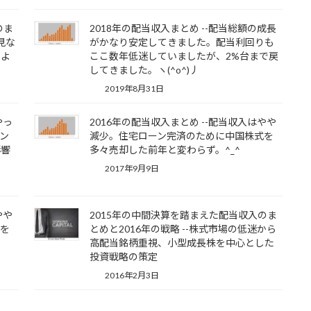
のま
2018年の配当収入まとめ --配当総額の成長
を見な
がかなり安定してきました。配当利回りも
スよ
ここ数年低迷していましたが、2%台まで戻
してきました。ヽ(^o^)丿
2019年8月31日
やっ
2016年の配当収入まとめ --配当収入はやや
ン
減少。住宅ローン完済のために中国株式を
影響
多々売却した前年と変わらず。^_^
2017年9月9日
やや
2015年の中間決算を踏まえた配当収入のま
式を
とめと2016年の戦略 --株式市場の低迷から
高配当銘柄重視、小型成長株を中心とした
投資戦略の策定
2016年2月3日