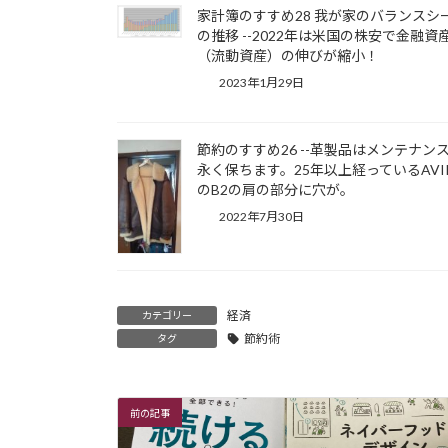
家計簿のすすめ28 我が家のバランスシ
の推移 --2022年は米国の株安で金融資
（流動資産）の伸びが縮小！
2023年1月29日
節約のすすめ26 --革製品はメンテナン
永く保ちます。25年以上経っているAVIR
のB2の肩の部分に穴が。
2022年7月30日
経済
カテゴリー
節約術
タグ
前の記事