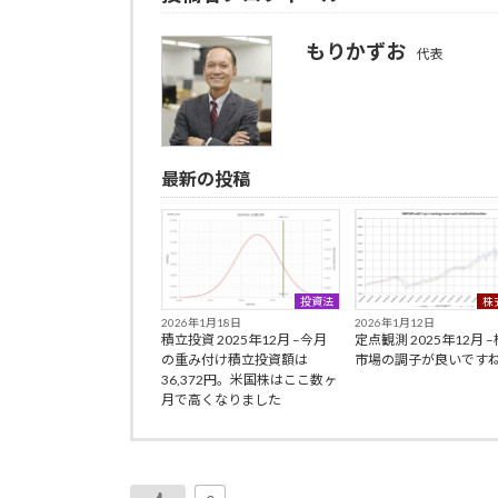
もりかずお
代表
最新の投稿
投資法
株
2026年1月18日
2026年1月12日
積立投資 2025年12月 –今月
定点観測 2025年12月 
の重み付け積立投資額は
市場の調子が良いです
36,372円。米国株はここ数ヶ
月で高くなりました