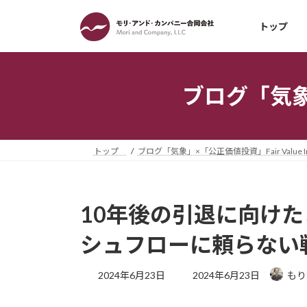
コ
ナ
ン
ビ
トップ
テ
ゲ
ン
ー
ツ
シ
ブログ「気象」×
へ
ョ
ス
ン
キ
に
ッ
移
トップ
ブログ「気象」×「公正価値投資」Fair Value Inv
プ
動
10年後の引退に向け
シュフローに頼らない
最
2024年6月23日
2024年6月23日
もり
終
更