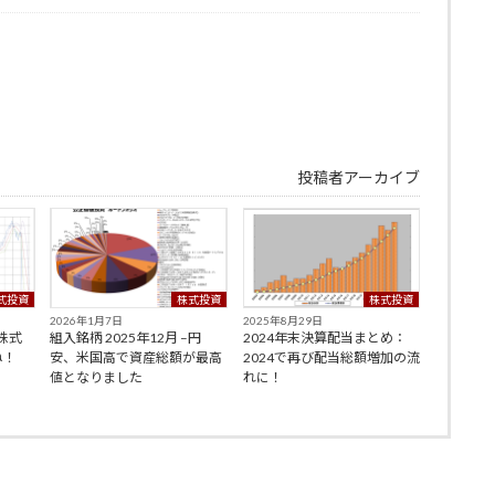
投稿者アーカイブ
式投資
株式投資
株式投資
2026年1月7日
2025年8月29日
–株式
組入銘柄 2025年12月 –円
2024年末決算配当まとめ：
ね！
安、米国高で資産総額が最高
2024で再び配当総額増加の流
値となりました
れに！