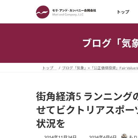
コ
ナ
ン
ビ
トップ
テ
ゲ
ン
ー
ツ
シ
ブログ「気象」×
へ
ョ
ス
ン
キ
に
ッ
移
トップ
ブログ「気象」×「公正価値投資」Fair Value Inv
プ
動
街角経済5 ランニング
せてビクトリアスポー
状況を
最
2014年11月24日
2024年6月6日
もり