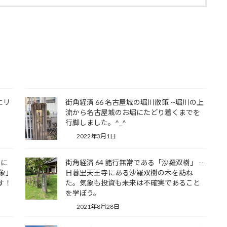
エリ
街角経済 66 名古屋城の堀川散策 --堀川の上
流から名古屋城のお堀にたどり着くまでを
行脚しました。^_^
2022年3月1日
信に
街角経済 64 諸行無常である「沙羅双樹」 --
気象」
日暮里天王寺にある沙羅双樹の木を訪ね
す！
た。気象も投資も未来は不確実であること
を学ぼう。
2021年8月28日