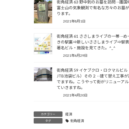
街角経済 63 野中到のお墓を訪問 --護国
富士山の気象観測で有名な方々のお墓
ります。
2021年8月1日
街角経済 61 ささしまライブの一帯 --め
きの駅裏⇒新しいささしまライブ⇒駅
著名ビル・施設を見てきた。^_^
2021年6月29日
街角経済 59 イケブクロ・ロクマルビル
JTB池袋ビル）その２ --建て替え工事
でますね。こうやって街がリニューアル
ていきますね。
2021年4月20日
経済
カテゴリー
街角経済
タグ