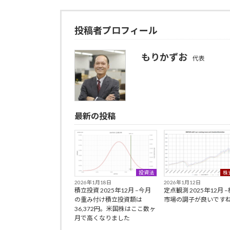
投稿者プロフィール
もりかずお
代表
最新の投稿
投資法
株
2026年1月18日
2026年1月12日
積立投資 2025年12月 –今月
定点観測 2025年12月 
の重み付け積立投資額は
市場の調子が良いです
36,372円。米国株はここ数ヶ
月で高くなりました