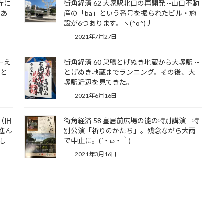
寺に
街角経済 62 大塚駅北口の再開発 --山口不動
があ
産の「ba」という番号を振られたビル・施
設が6つあります。ヽ(^o^)丿
2021年7月27日
ーえ
街角経済 60 巣鴨とげぬき地蔵から大塚駅 --
表と
とげぬき地蔵までランニング。その後、大
塚駅近辺を見てきた。
2021年6月16日
（旧
街角経済 58 皇居前広場の能の特別講演 --特
が進ん
別公演「祈りのかたち」。残念ながら大雨
し
で中止に。(´・ω・｀)
2021年3月16日