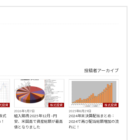
投稿者アーカイブ
式投資
株式投資
株式投資
2026年1月7日
2025年8月29日
–株式
組入銘柄 2025年12月 –円
2024年末決算配当まとめ：
ね！
安、米国高で資産総額が最高
2024で再び配当総額増加の流
値となりました
れに！