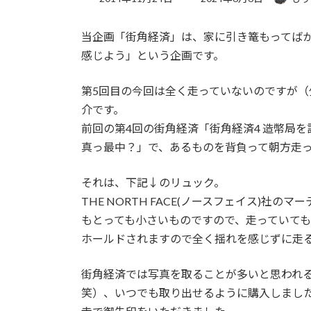
終
更
当企画「街角経済」は、家に引き篭もってば
新
日
感じよう」という企画です。
時
:
第5回目の今回は全く走っていないのですが
介です。
前回の第4回の街角経済「街角経済4 造幣局を
真っ最中？」で、あるものを背負って朝方走
それは、下記↓のリュック。
THE NORTH FACE(ノースフェイス)社
もとっても小さいものですので、走っていて
ホールドされますので全く揺れを感じずに走
街角経済では写真を取ることが多いと思われ
笑）、いつでも取り出せるように購入しまし