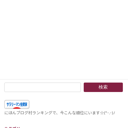
2019年9月17日
次の記事
Mercadolibre, Inc. (MELI)9 銘柄分析 –決算はここ数年悪いが、株価は好調？南米の楽天、eコマースを独占しているメルカドリブレの財務分析。(^o^)丿
2019年9月24日
検索
にほんブログ村ランキングで、今こんな順位にいます☆(*･.･)ﾉ