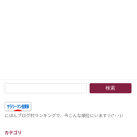
2019年3月23日
次の記事
節約のすすめ19 –VISAカードのお年玉キャンペーンが当たりましたー！クレジットカードのラッキーな面を見ることができました。
2019年3月29日
検索
にほんブログ村ランキングで、今こんな順位にいます☆(*･.･)ﾉ
カテゴリ