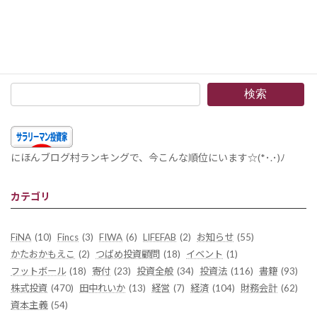
「電子書籍を無名でも１００万部売る方法」読了 –電子書籍出版で成功を収めた米国著者のマーケティングノウハウ
2015年4月4日
検索
にほんブログ村ランキングで、今こんな順位にいます☆(*･.･)ﾉ
カテゴリ
FiNA
(10)
Fincs
(3)
FIWA
(6)
LIFEFAB
(2)
お知らせ
(55)
かたおかもえこ
(2)
つばめ投資顧問
(18)
イベント
(1)
フットボール
(18)
寄付
(23)
投資全般
(34)
投資法
(116)
書籍
(93)
株式投資
(470)
田中れいか
(13)
経営
(7)
経済
(104)
財務会計
(62)
資本主義
(54)