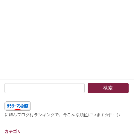
2017年12月25日
次の記事
組入銘柄 2017年12月 –重み付け積立投資のVTIとインドネシア株を買い増し。今年のNISA枠はほとんど使い切りましたが、全般に2017年は株の購入が進まず、現金の比率も大きくなっています。(´・ω・`)
2018年1月1日
検索
にほんブログ村ランキングで、今こんな順位にいます☆(*･.･)ﾉ
カテゴリ