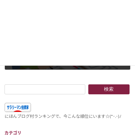
2014年12月30日
次の記事
家計簿のすすめ7 お家のお金の流れを把握しよう 準備編–キャッシュフローに馴染む；目的の確定、そもそも貴方は何がしたいのですか？
2015年1月1日
検索
にほんブログ村ランキングで、今こんな順位にいます☆(*･.･)ﾉ
カテゴリ