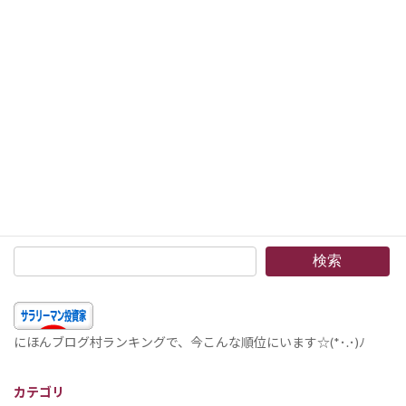
次の記事
組入銘柄 2019年3月 –米国の金融引き締めが遠ざかって、株価が更に上昇しました。資産ボリュームもかなり大きくなってきています。
2019年4月2日
検索
にほんブログ村ランキングで、今こんな順位にいます☆(*･.･)ﾉ
カテゴリ