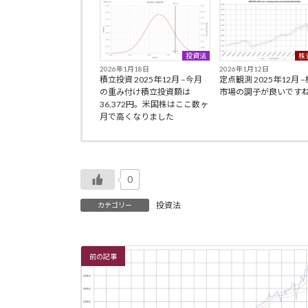
投資法
株
2026年1月18日
2026年1月12日
積立投資 2025年12月 –今月
定点観測 2025年12月 
の重み付け積立投資額は
市場の調子が良いです
36,372円。米国株はここ数ヶ
月で高くなりました
0
投資法
カテゴリー
前の記事