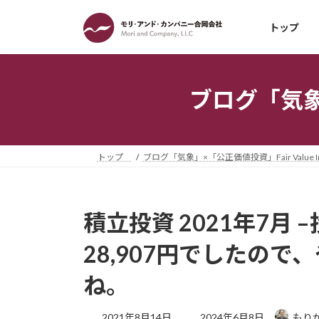
コ
ナ
ン
ビ
トップ
テ
ゲ
ン
ー
ツ
シ
ブログ「気象」×
へ
ョ
ス
ン
キ
に
ッ
移
トップ
ブログ「気象」×「公正価値投資」Fair Value Inv
プ
動
積立投資 2021年7月 
28,907円でしたの
ね。
最
2021年8月14日
2024年6月8日
もり