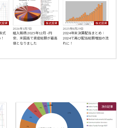
式投資
株式投資
株式投資
2026年1月7日
2025年8月29日
–株式
組入銘柄 2025年12月 –円
2024年末決算配当まとめ：
ね！
安、米国高で資産総額が最高
2024で再び配当総額増加の流
値となりました
れに！
次の記事