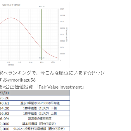
ランキングで、今こんな順位にいます☆(*･.･)ﾉ
お@morikazu56
×公正価値投資 「Fair Value Investment」