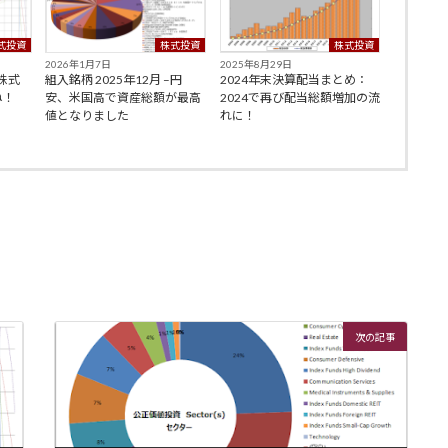
式投資
株式投資
株式投資
2026年1月7日
2025年8月29日
–株式
組入銘柄 2025年12月 –円
2024年末決算配当まとめ：
ね！
安、米国高で資産総額が最高
2024で再び配当総額増加の流
値となりました
れに！
次の記事