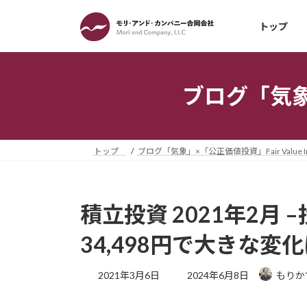
コ
ナ
ン
ビ
トップ
テ
ゲ
ン
ー
ツ
シ
ブログ「気象」×
へ
ョ
ス
ン
キ
に
ッ
移
トップ
ブログ「気象」×「公正価値投資」Fair Value Inv
プ
動
積立投資 2021年2月 
34,498円で大きな変
最
2021年3月6日
2024年6月8日
もりか
終
更