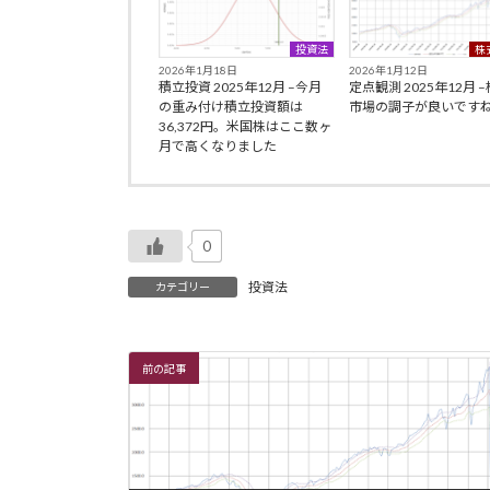
投資法
株
2026年1月18日
2026年1月12日
積立投資 2025年12月 –今月
定点観測 2025年12月 
の重み付け積立投資額は
市場の調子が良いです
36,372円。米国株はここ数ヶ
月で高くなりました
0
投資法
カテゴリー
前の記事