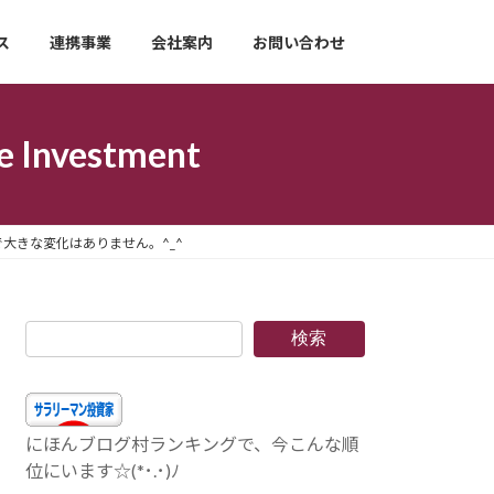
ス
連携事業
会社案内
お問い合わせ
nvestment
8円で大きな変化はありません。^_^
検索
にほんブログ村ランキングで、今こんな順
位にいます☆(*･.･)ﾉ