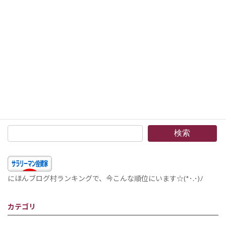
次の記事
銘柄の選び方と投資法とのマッチングのさせ方 第2回 –時価総額6位から10位を分類してみます。投資戦略もいろいろ変化しています。(*^^*)。0867.HK、MO、VTI、MELI、0388.HK
2020年2月11日
検索
にほんブログ村ランキングで、今こんな順位にいます☆(*･.･)ﾉ
カテゴリ