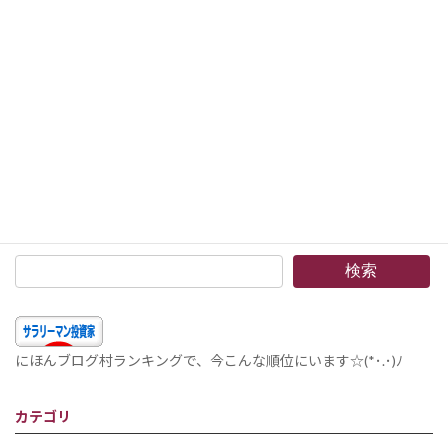
次の記事
組入銘柄 2020年7月 –一部の銘柄が伸びています。市況もよく資産は増えていますがこんな時こそ油断は禁物。気楽に。ヽ(^o^)丿
2020年8月2日
検索
にほんブログ村ランキングで、今こんな順位にいます☆(*･.･)ﾉ
カテゴリ