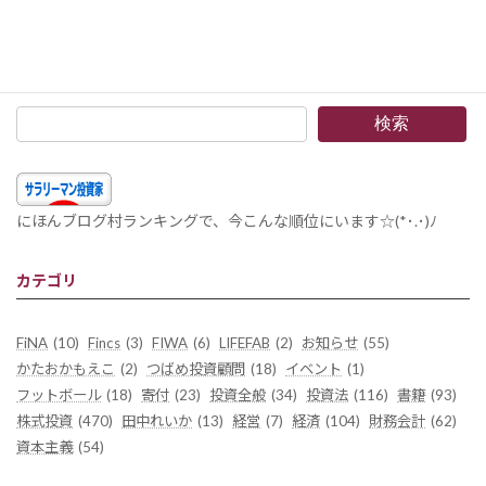
組入銘柄 2017年5月 –売買なし。今年に入って4ヶ月なにも売買がありません。暇な投資ですね。^_^
2017年6月6日
検索
にほんブログ村ランキングで、今こんな順位にいます☆(*･.･)ﾉ
カテゴリ
FiNA
(10)
Fincs
(3)
FIWA
(6)
LIFEFAB
(2)
お知らせ
(55)
かたおかもえこ
(2)
つばめ投資顧問
(18)
イベント
(1)
フットボール
(18)
寄付
(23)
投資全般
(34)
投資法
(116)
書籍
(93)
株式投資
(470)
田中れいか
(13)
経営
(7)
経済
(104)
財務会計
(62)
資本主義
(54)