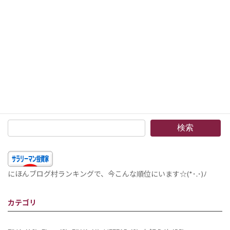
組入銘柄 2015年10月 –6ヶ月ぶりに株取引をしました。ディズニーとユニリーバインドネシアを購入
2015年11月1日
検索
にほんブログ村ランキングで、今こんな順位にいます☆(*･.･)ﾉ
カテゴリ