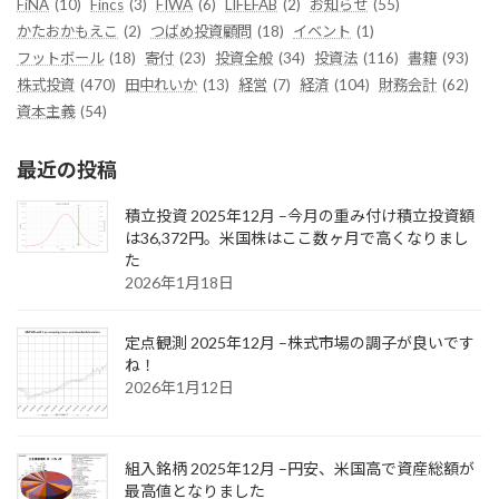
FiNA
(10)
Fincs
(3)
FIWA
(6)
LIFEFAB
(2)
お知らせ
(55)
かたおかもえこ
(2)
つばめ投資顧問
(18)
イベント
(1)
フットボール
(18)
寄付
(23)
投資全般
(34)
投資法
(116)
書籍
(93)
株式投資
(470)
田中れいか
(13)
経営
(7)
経済
(104)
財務会計
(62)
資本主義
(54)
最近の投稿
積立投資 2025年12月 –今月の重み付け積立投資額
は36,372円。米国株はここ数ヶ月で高くなりまし
た
2026年1月18日
定点観測 2025年12月 –株式市場の調子が良いです
ね！
2026年1月12日
組入銘柄 2025年12月 –円安、米国高で資産総額が
最高値となりました