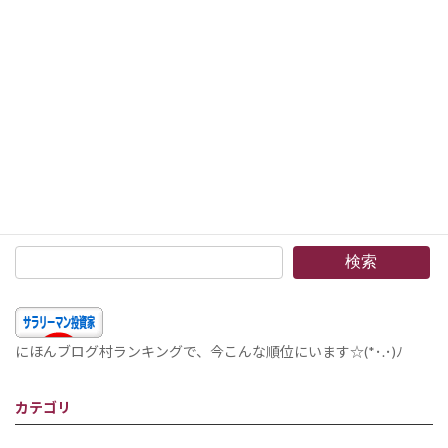
次の記事
家計簿のすすめ22 電気代ってどんな感じ？ –電力価格って上がってませんかね？家計簿をつけていると分かること。ヽ(^o^)丿
2020年7月30日
検索
にほんブログ村ランキングで、今こんな順位にいます☆(*･.･)ﾉ
カテゴリ