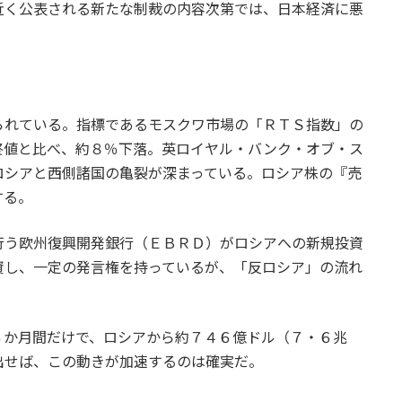
近く公表される新たな制裁の内容次第では、日本経済に悪
れている。指標であるモスクワ市場の「ＲＴＳ指数」の
終値と比べ、約８％下落。英ロイヤル・バンク・オブ・ス
ロシアと西側諸国の亀裂が深まっている。ロシア株の『売
する。
う欧州復興開発銀行（ＥＢＲＤ）がロシアへの新規投資
資し、一定の発言権を持っているが、「反ロシア」の流れ
か月間だけで、ロシアから約７４６億ドル（７・６兆
出せば、この動きが加速するのは確実だ。