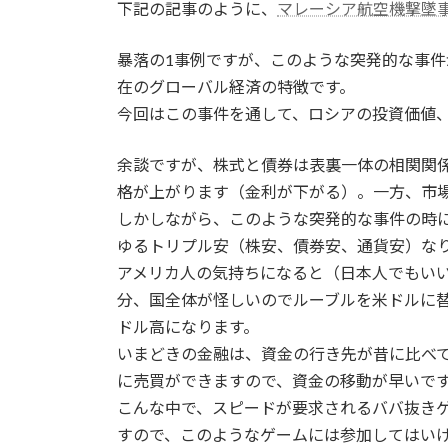
下記の記事のように、
マレーシア航空機撃墜
新
日
時
暴落の1事例ですが、このような突発的な事
:
在のグローバル経済の特徴です。
今回はこの事件を通して、ロシアの投資価値
余談ですが、株式と債券は表裏一体の相関関
格が上がります（金利が下がる）。一方、市
しかしながら、このような突発的な事件の時
ゆるトリプル安（株安、債券安、通貨安）な
アメリカ人の気持ちになると（日本人でもい
分、国全体が怪しいのでルーブルを米ドルに
ドル高になります。
いまどきの金融は、資金の行き先が昔に比べ
に売買ができますので、資金の移動が早いで
こんな中で、スピードが要求されるババ抜き
すので、このようなゲームには参加してはい