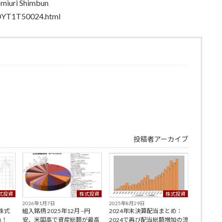
iuri Shimbun
-OYT1T50024.html
投稿者アーカイブ
式投資
株式投資
株式投資
2026年1月7日
2025年8月29日
–株式
組入銘柄 2025年12月 –円
2024年末決算配当まとめ：
ね！
安、米国高で資産総額が最高
2024で再び配当総額増加の流