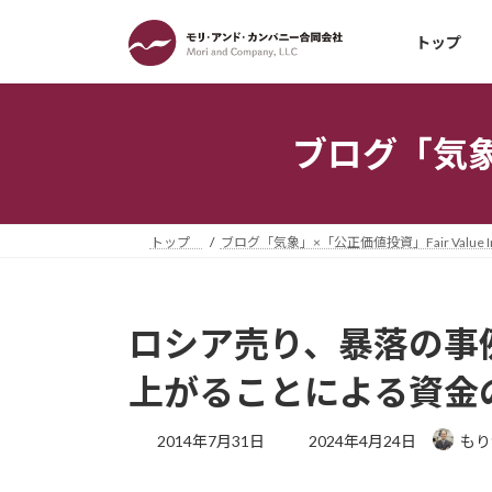
コ
ナ
ン
ビ
トップ
テ
ゲ
ン
ー
ツ
シ
ブログ「気象」×
へ
ョ
ス
ン
キ
に
ッ
移
トップ
ブログ「気象」×「公正価値投資」Fair Value Inv
プ
動
ロシア売り、暴落の事
上がることによる資金
最
2014年7月31日
2024年4月24日
もり
終
更