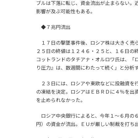
ブルは下落に転じ、資金流出が止まらない。
影響が及ぶ可能性もある。
◆７兆円流出
１７日の撃墜事件後、ロシア株は大きく売ら
２５日の終値は１２４６・２５と、１６日の
コットランドのタチアナ・オルロワ氏は、「
り圧力』は、数週間にわたって続く」と分析
２３日には、ロシアや東欧などに投融資を行
の凍結を決定。ロシアはＥＢＲＤに４％を出
を止められなかった。
ロシア中央銀行によると、今年１～６月の６
円）の資金が流出。ＥＵが厳しい制裁を打ち