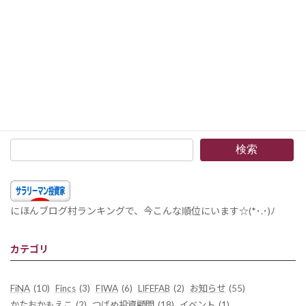
あなたの投資先は儲かっていますか？粗利益か営業利益か？さらに、限界利益か粗利益か？ –財務会計と管理会計の違い。個別固定費の問題を踏まえた事業性評価
2017年2月25日
検索
にほんブログ村ランキングで、今こんな順位にいます☆(*･.･)ﾉ
カテゴリ
FiNA
(10)
Fincs
(3)
FIWA
(6)
LIFEFAB
(2)
お知らせ
(55)
かたおかもえこ
(2)
つばめ投資顧問
(18)
イベント
(1)