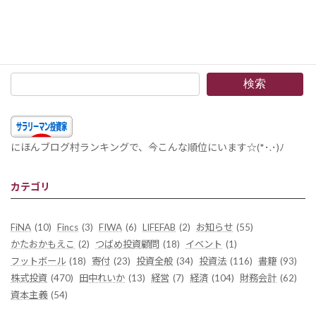
「『迷路の外には何がある?』 ――『チーズはどこへ消えた?』その後の物語」読了 –イノベータ理論からカオス世界での身の処し方を学べる良書。仏教的な考えにも通じるところがあります。(゜-゜)
2020年1月25日
検索
にほんブログ村ランキングで、今こんな順位にいます☆(*･.･)ﾉ
カテゴリ
FiNA
(10)
Fincs
(3)
FIWA
(6)
LIFEFAB
(2)
お知らせ
(55)
かたおかもえこ
(2)
つばめ投資顧問
(18)
イベント
(1)
フットボール
(18)
寄付
(23)
投資全般
(34)
投資法
(116)
書籍
(93)
株式投資
(470)
田中れいか
(13)
経営
(7)
経済
(104)
財務会計
(62)
資本主義
(54)