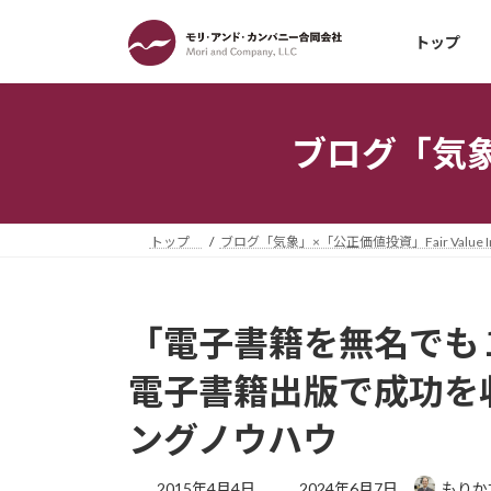
コ
ナ
ン
ビ
トップ
テ
ゲ
ン
ー
ツ
シ
ブログ「気象」×
へ
ョ
ス
ン
キ
に
ッ
移
トップ
ブログ「気象」×「公正価値投資」Fair Value Inv
プ
動
「電子書籍を無名でも
電子書籍出版で成功を
ングノウハウ
最
2015年4月4日
2024年6月7日
もりか