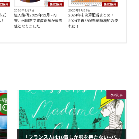
式投資
株式投資
株式投資
2026年1月7日
2025年8月29日
–株式
組入銘柄 2025年12月 –円
2024年末決算配当まとめ：
ね！
安、米国高で資産総額が最高
2024で再び配当総額増加の流
値となりました
れに！
次の記事
「フランス人は10着しか服を持たない~パリで学んだ“暮らしの質”を高める秘訣~」 読了 –価値と価格の文化観がフランスとアメリカで対比されていて面白い！