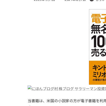
終
更
新
日
時
:
当書籍は、米国の小説家の方が電子書籍を利