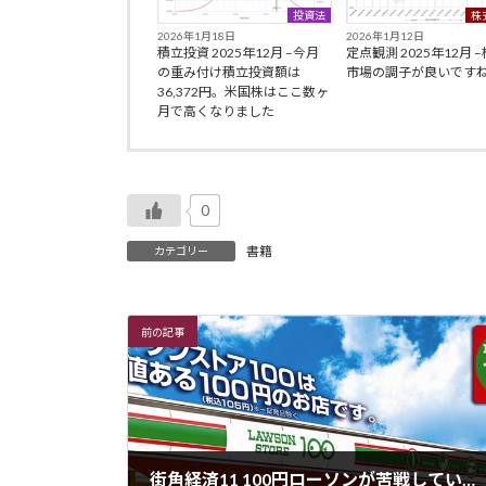
投資法
株
2026年1月18日
2026年1月12日
積立投資 2025年12月 –今月
定点観測 2025年12月 
の重み付け積立投資額は
市場の調子が良いです
36,372円。米国株はここ数ヶ
月で高くなりました
0
書籍
カテゴリー
前の記事
街角経済11 100円ローソンが苦戦している一方、まいばすけっとが好調 –小売業の出店はほんとうに難しい!!戦略が与える影響について