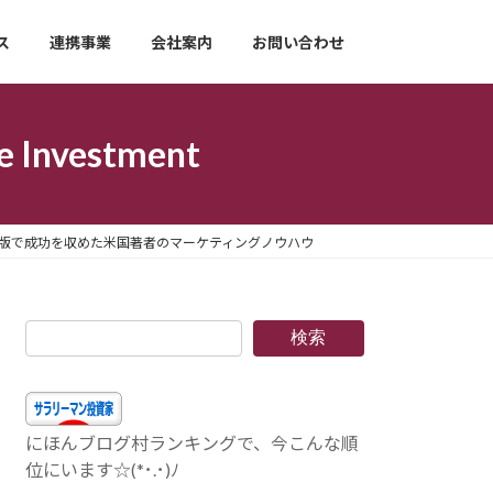
ス
連携事業
会社案内
お問い合わせ
nvestment
出版で成功を収めた米国著者のマーケティングノウハウ
検索
にほんブログ村ランキングで、今こんな順
位にいます☆(*･.･)ﾉ