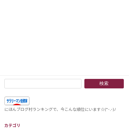
2014年10月9日
次の記事
名古屋グランパスを経営して看る3 –都市人口から見るサッカークラブのあり方と地元への訴求具合について
2014年10月17日
検索
にほんブログ村ランキングで、今こんな順位にいます☆(*･.･)ﾉ
カテゴリ