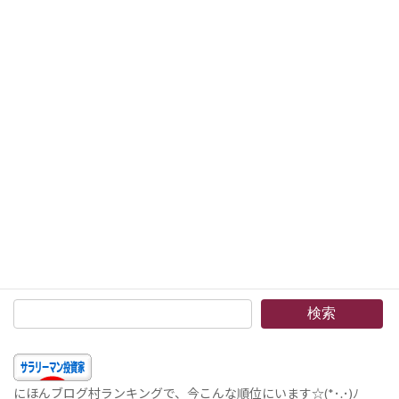
PICC Property and Casualty Co. Ltd. (2328.HK)2 配当が出ました –中国国内の損害保険会社大手
2014年12月23日
次の記事
「伝わる・揺さぶる！文章を書く」 読了 –小論文の先生が書いた良い文章を書きたい人への7つの思考法
2014年12月27日
検索
にほんブログ村ランキングで、今こんな順位にいます☆(*･.･)ﾉ