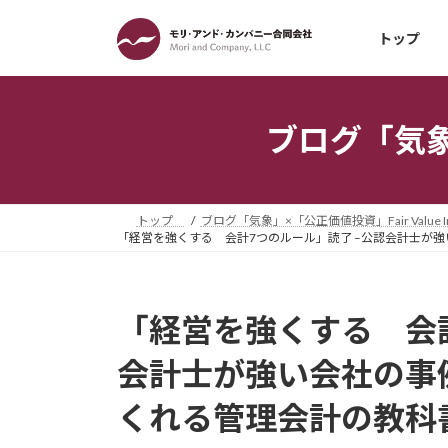
コ
ナ
ン
ビ
トップ
テ
ゲ
ン
ー
ツ
シ
ブログ「気象」×
へ
ョ
ス
ン
キ
に
ッ
移
トップ
ブログ「気象」×「公正価値投資」Fair Value Inv
プ
動
「経営を強くする 会計7つのルール」読了 –公認会計士が
「経営を強くする 会計
会計士が強い会社の事
くれる管理会計の教科