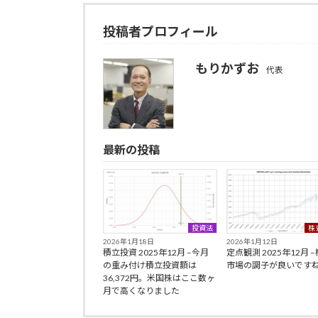
投稿者プロフィール
もりかずお
代表
最新の投稿
投資法
株
2026年1月18日
2026年1月12日
積立投資 2025年12月 –今月
定点観測 2025年12月 
の重み付け積立投資額は
市場の調子が良いです
36,372円。米国株はここ数ヶ
月で高くなりました