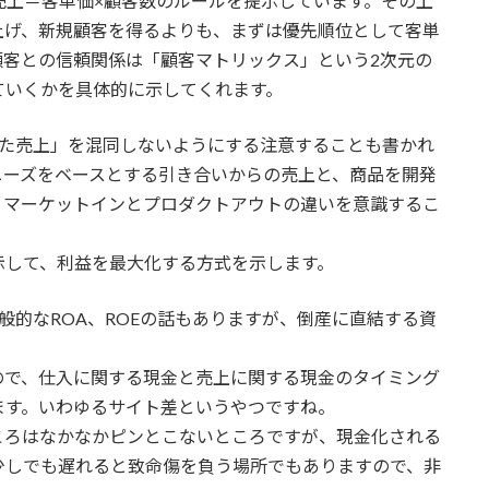
売上＝客単価×顧客数のルールを提示しています。その上
上げ、新規顧客を得るよりも、まずは優先順位として客単
顧客との信頼関係は「顧客マトリックス」という2次元の
ていくかを具体的に示してくれます。
った売上」を混同しないようにする注意することも書かれ
ニーズをベースとする引き合いからの売上と、商品を開発
、マーケットインとプロダクトアウトの違いを意識するこ
示して、利益を最大化する方式を示します。
般的なROA、ROEの話もありますが、倒産に直結する資
ので、仕入に関する現金と売上に関する現金のタイミング
ます。いわゆるサイト差というやつですね。
ころはなかなかピンとこないところですが、現金化される
少しでも遅れると致命傷を負う場所でもありますので、非