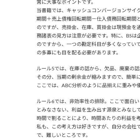
常に大事なポイントです。
当書籍では、キャッシュコンバージョンサイク
期間＋売上債権回転期間－仕入債務回転期間
のですが、売掛金、在庫、買掛金は現預金を
務諸表の見方は注意が必要です。特に、BSは
のですから、一つの勘定科目が多くなってい
の多寡にも目を配る必要があります。
ルール5では、在庫の話から、欠品、廃棄の話
その分、当期の剰余金が縮みますので、簡単に
ここでは、ABC分析のように品揃えに重みや
ルール6では、非効率性の排除。ここで面白
とみなさない、利益を生み出す源泉とみなし
時間で割ることにより、時間あたりの利益を
私も、この考え方は好きですが、自分の会社
で、難しいところです。