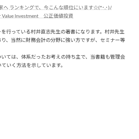
ランキングで、今こんな順位にいます☆(*･.･)ﾉ
ir Value Investment 公正価値投資
ーを行っている村井直志先生の著書になります。村井先生
おり、当然に財務会計の分野に強い方ですが、セミナー等
。
ついては、体系だったお考えの持ち主で、当書籍も管理会
いていく方法を示しています。