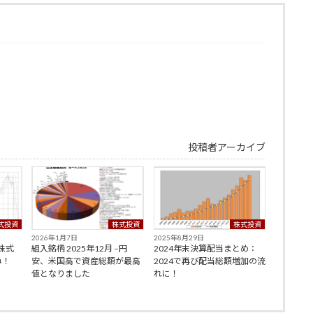
投稿者アーカイブ
式投資
株式投資
株式投資
2026年1月7日
2025年8月29日
–株式
組入銘柄 2025年12月 –円
2024年末決算配当まとめ：
ね！
安、米国高で資産総額が最高
2024で再び配当総額増加の流
値となりました
れに！