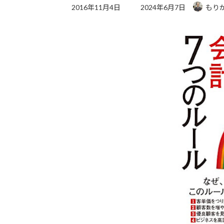
最
2016年11月4日
2024年6月7日
もり
終
更
新
日
時
: