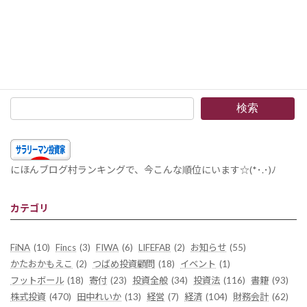
The Walt Disney Company (DIS)7 銘柄紹介 –ウォルト・ディズニーが米フォックス事業を約7兆4400億円で買収。買収前の最新の財務諸表を見てみましょう。ヽ(^o^)丿
2017年12月16日
検索
にほんブログ村ランキングで、今こんな順位にいます☆(*･.･)ﾉ
カテゴリ
FiNA
(10)
Fincs
(3)
FIWA
(6)
LIFEFAB
(2)
お知らせ
(55)
かたおかもえこ
(2)
つばめ投資顧問
(18)
イベント
(1)
フットボール
(18)
寄付
(23)
投資全般
(34)
投資法
(116)
書籍
(93)
株式投資
(470)
田中れいか
(13)
経営
(7)
経済
(104)
財務会計
(62)