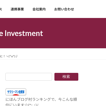
ス
連携事業
会社案内
お問い合わせ
nvestment
ヽ(^o^)丿
検索
にほんブログ村ランキングで、今こんな順
位にいます☆(*･.･)ﾉ