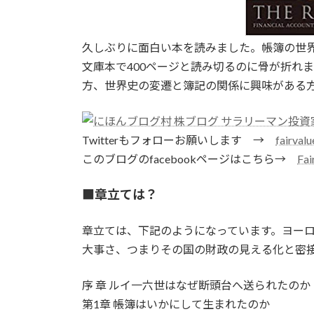
久しぶりに面白い本を読みました。帳簿の世
文庫本で400ページと読み切るのに骨が折れ
方、世界史の変遷と簿記の関係に興味がある
Twitterもフォローお願いします →
fairval
このブログのfacebookページはこちら→
Fa
■章立ては？
章立ては、下記のようになっています。ヨー
大事さ、つまりその国の財政の見える化と密
序 章 ルイ一六世はなぜ断頭台へ送られたのか
第1章 帳簿はいかにして生まれたのか