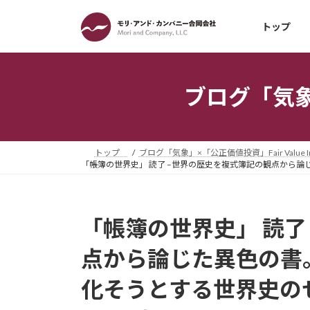
コ
ナ
ン
ビ
トップ
テ
ゲ
ン
ー
ツ
シ
ブログ「気象」×
へ
ョ
ス
ン
キ
に
ッ
移
トップ
ブログ「気象」×「公正価値投資」Fair Value Inv
プ
動
「帳簿の世界史」 読了 –世界の歴史を複式簿記の観点から論
「帳簿の世界史」 読了
点から論じた異色の書
化そうとする世界史の