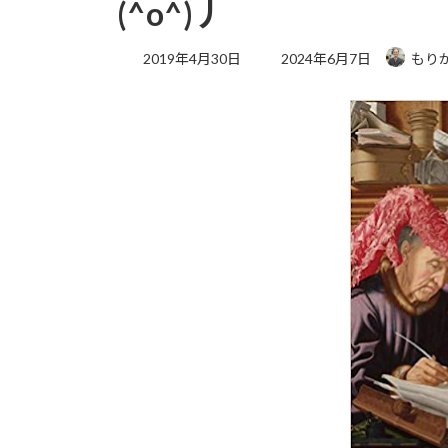
(^o^)丿
最
2019年4月30日
2024年6月7日
もり
終
更
新
日
時
: