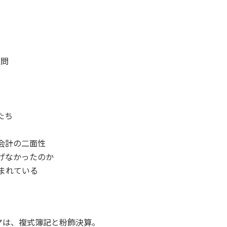
顧問
官
たち
会計の二面性
防げなかったのか
まれている
マは、複式簿記と粉飾決算。