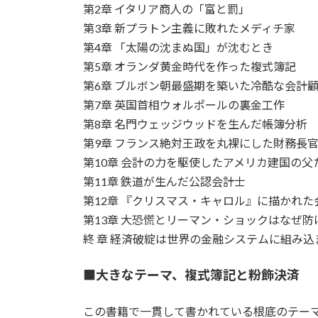
第2章 イタリア商人の「富と罰」
第3章 新プラトン主義に敗れたメディチ家
第4章 「太陽の沈まぬ国」が沈むとき
第5章 オランダ黄金時代を作った複式簿記
第6章 ブルボン朝最盛期を築いた冷酷な会計
第7章 英国首相ウォルポールの裏金工作
第8章 名門ウェッジウッドを生んだ帳簿分析
第9章 フランス絶対王政を丸裸にした財務長
第10章 会計の力を駆使したアメリカ建国の父
第11章 鉄道が生んだ公認会計士
第12章 『クリスマス・キャロル』に描かれた
第13章 大恐慌とリーマン・ショックはなぜ
終 章 経済破綻は世界の金融システムに組み込
■大きなテーマ、複式簿記と粉飾決済
この書籍で一貫して書かれている根底のテー