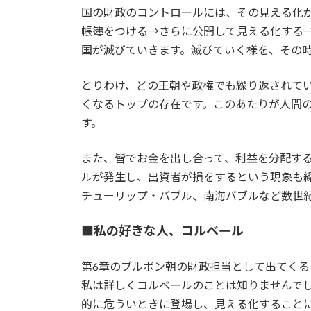
国の財政のコントロールには、その見える化
帳簿をつける→さらに公開して見える化する
国が滅びていきます。滅びていく様を、その
とりわけ、どの王朝や政権でも繰り返されて
くなるトップの存在です。このあたりが人間
す。
また、皆でお金を出し合って、利益を分配す
ルが発生し、出資者が損をするという現象も
チューリップ・バブル、南海バブルなど数世
■私の好きな人、コルベール
第6章のブルボン朝の財政担当として出てく
私は詳しくコルベールのことは知りませんで
的に危ういときに登場し、見える化すること