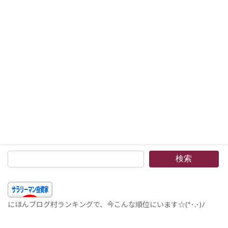
2019年1月12日
次の記事
カルガモ親子投資法2 –テンバガー（10倍株）を見つけるための銘柄選び法。5年ほどやってみた結果は？意外と良い方法です。ヽ(^o^)丿
2019年1月19日
検索
にほんブログ村ランキングで、今こんな順位にいます☆(*･.･)ﾉ