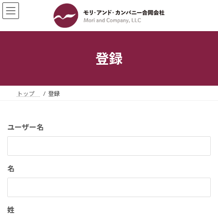
コ
ナ
ン
ビ
テ
ゲ
ン
ー
ツ
シ
へ
ョ
登録
ス
ン
キ
に
ッ
移
プ
動
トップ
登録
ユーザー名
名
姓